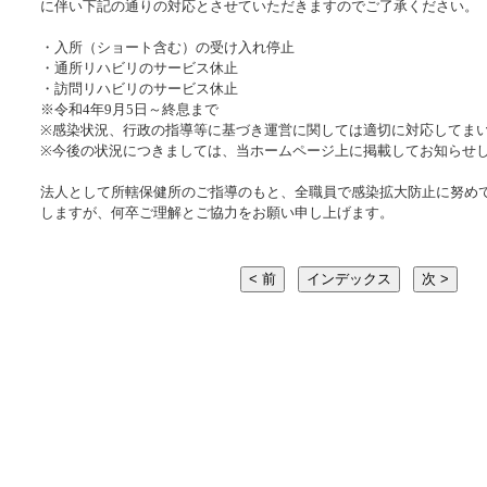
に伴い下記の通りの対応とさせていただきますのでご了承ください。
・入所（ショート含む）の受け入れ停止
・通所リハビリのサービス休止
・訪問リハビリのサービス休止
※令和4年9月5日～終息まで
※感染状況、行政の指導等に基づき運営に関しては適切に対応してま
※今後の状況につきましては、当ホームページ上に掲載してお知らせ
法人として所轄保健所のご指導のもと、全職員で感染拡大防止に努め
しますが、何卒ご理解とご協力をお願い申し上げます。
< 前
インデックス
次 >